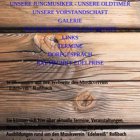
UNSERE JUNGMUSIKER - UNSERE OLDTIMER
UNSERE VORSTANDSCHAFT
GALERIE
AUS DER EDELWEISS-GESCHICHTE
LINKS
TERMINE
DORFGESPRÄCH
RAUMSCHIFF EDELPRISE
Willkommen auf der Webseite des Musikvereins
"Edelweiß" Roßbach
Sie können sich hier über aktuelle Termine, Veranstaltungen,
News, Geschichtliches, die Oldtimer oder die Jungmusiker-
Ausbildungen rund um den Musikverein "Edelweiß" Roßbach