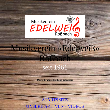
Musikverein »Edelweiß«
Roßbach
seit 1961
Mitglied im Musikverband Untermain
STARTSEITE
UNSERE AKTIVEN - VIDEOS