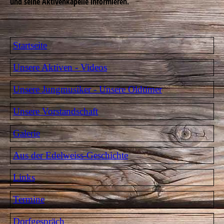
und seine Aktivenkapelle informieren.
Startseite
Unsere Aktiven - Videos
Unsere Jungmusiker - Unsere Oldtimer
Unsere Vorstandschaft
Galerie
Aus der Edelweiss-Geschichte
Links
Termine
Dorfgespräch